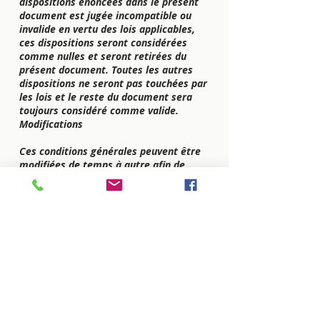
dispositions énoncées dans le présent
document est jugée incompatible ou
invalide en vertu des lois applicables,
ces dispositions seront considérées
comme nulles et seront retirées du
présent document. Toutes les autres
dispositions ne seront pas touchées par
les lois et le reste du document sera
toujours considéré comme valide.
Modifications
Ces conditions générales peuvent être
modifiées de temps à autre afin de
maintenir le respect de la loi et de
refléter tout changement à la façon
dont nous gérons notre site et la façon
dont nous nous attendons à ce que les
utilisateurs se comportent sur notre
site. Nous recommandons à nos
utilisateurs de vérifier ces conditions
générales de temps à autre pour
s’assurer qu’ils sont informés de toute
mise à jour. Au besoin, nous
informerons les utilisateurs par courriel